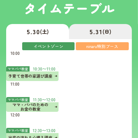
5.30
5.31
(土)
(日)
イベントゾーン
ninaru特別ブース
10:00
10:00
〜
12:00
助産
師直
10:30
10:30
〜
11:00
ママパパ教室
伝！

育児
子育て世帯の家選び講座
がラ
11:00
クに
なる

コツ
11:30
11:30
〜
12:00
ママパパ教室
体験
ママ・パパのための

お金の教室
詳しく見る
12:00
12:00
〜
17:00
12:30
12:30
〜
13:00
ママパパ教室
出産の流れ＆心構え講座