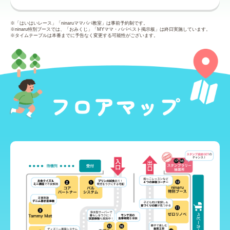
※「はいはいレース」「ninaruママパパ教室」は事前予約制です。
※ninaru特別ブースでは、「おみくじ」「MYママ・パパベスト掲示板」は終日実施しています。
※タイムテーブルは本番までに予告なく変更する可能性がございます。