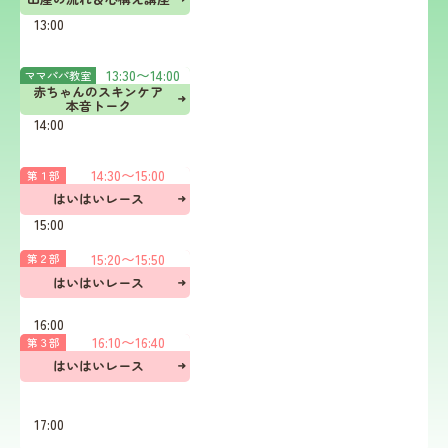
13:00
安
心
抱
13:30
13:30
〜
14:00
ママパパ教室
っ
赤ちゃんのスキンケア

こ

本音トーク
レ
14:00
ッ
ス
ン

14:30
14:30
〜
15:00
第１部
＆

はいはいレース
抱
15:00
っ
こ
15:20
〜
15:50
第２部
紐
15:30
体
はいはいレース
験
詳しく見る
16:00
16:10
〜
16:40
第３部
はいはいレース
16:30
17:00